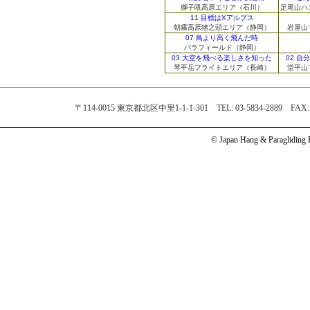
獅子吼高原エリア（石川）
足尾山ハ
11 目標はXアルプス
朝霧高原猪之頭エリア（静岡）
岩屋山
07 鳥より高く飛んだ時
パラフィールド（静岡）
03 大空を飛べる楽しさを知った
02 
琴平岳フライトエリア（長崎）
堂平山
〒114-0015 東京都北区中里1-1-1-301 TEL: 03-5834-2889 FAX: 
© Japan Hang & Paragliding Fe