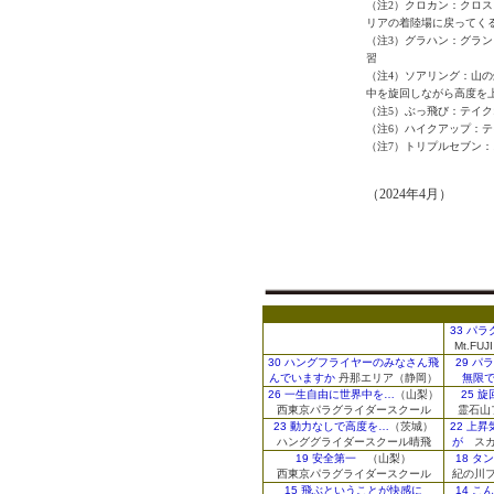
（注2）クロカン：クロス
リアの着陸場に戻ってく
（注3）グラハン：グラ
習
（注4）ソアリング：山
中を旋回しながら高度を
（注5）ぶっ飛び：テイ
（注6）ハイクアップ：
（注7）トリプルセブン
（2024年4月）
33 パ
Mt.FU
30 ハングフライヤーのみなさん飛
29 
んでいますか
丹那エリア（静岡）
無限
26 一生自由に世界中を…
（山梨）
25 
西東京パラグライダースクール
霊石山
23 動力なしで高度を…
（茨城）
22 上
ハンググライダースクール晴飛
が
スカ
19 安全第一
（山梨）
18 
西東京パラグライダースクール
紀の川
15 飛ぶということが快感に
14 