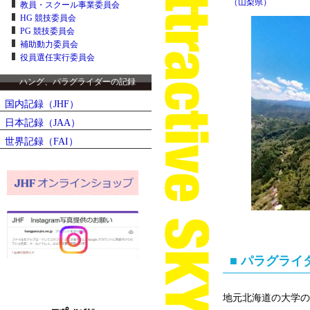
（山梨県）
教員・スクール事業委員会
HG 競技委員会
PG 競技委員会
補助動力委員会
役員選任実行委員会
ハング、パラグライダーの記録
国内記録（JHF）
日本記録（JAA）
世界記録（FAI）
■ パラグラ
地元北海道の大学の