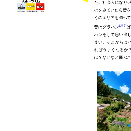
た。社会人になり6
のをみていたら昔を
くのエリアを調べて
(注3)
昔はグラハン
ば
ハンをして思い出し
まい、そこからはパ
ればうまくなるか
は？などなど飛ぶこ