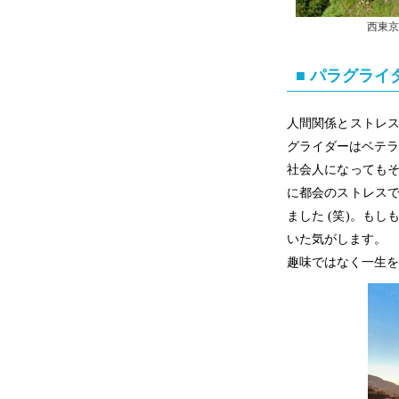
西東京
■ パラグラ
人間関係とストレ
グライダーはベテラ
社会人になっても
に都会のストレス
ました (笑)。も
いた気がします。
趣味ではなく一生を