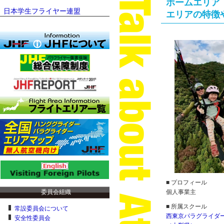
ホームエリア
日本学生フライヤー連盟
エリアの特徴
■ プロフィール
委員会組織
個人事業主
■ 所属スクール
常設委員会について
西東京パラグライダ
安全性委員会