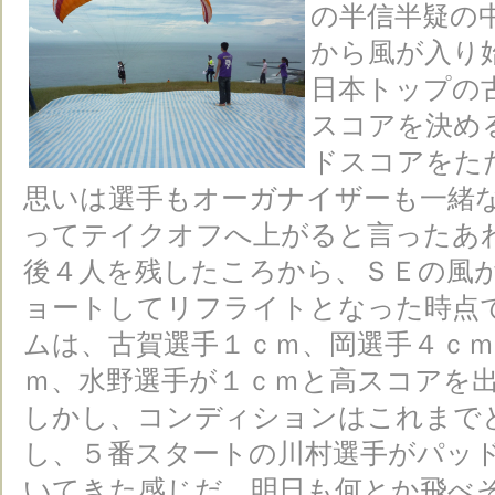
の半信半疑の
から風が入り
日本トップの
スコアを決め
ドスコアをた
思いは選手もオーガナイザーも一緒
ってテイクオフへ上がると言ったあ
後４人を残したころから、ＳＥの風
ョートしてリフライトとなった時点
ムは、古賀選手１ｃｍ、岡選手４ｃ
ｍ、水野選手が１ｃｍと高スコアを
しかし、コンディションはこれまで
し、５番スタートの川村選手がパッ
いてきた感じだ。明日も何とか飛べ