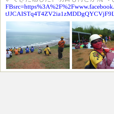
FBsrc=https%3A%2F%2Fwww.facebook
tJJCAISTq4T4ZV2ia1zMDDgQYCVjF9L1c