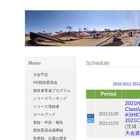
Schedule
Menu
大会予定
HG競技委員会
2010
2011
201
競技者育成プログラム
Period
シリーズランキング
2021H
シリーズ登録者
Class
2021/11/20
ASHI
ルールブック
-
2021C
登録・申請・報告
2021/11/23
(茨城
競技委員会議事録
大会
世界戦・日選の歴史