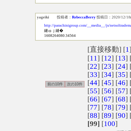
yageiki
投稿者：
RebeccaBerry
投稿日：2020/12/18(F
http://parachinigroup.com/__media__/js/netsoltrade
縺ゅｊ縺�
1608264080.34564
[直接移動] [
1
[
11
] [
12
] [
13
] 
[
22
] [
23
] [
24
] 
[
33
] [
34
] [
35
] 
[
44
] [
45
] [
46
] 
[
55
] [
56
] [
57
] 
[
66
] [
67
] [
68
] 
[
77
] [
78
] [
79
] 
[
88
] [
89
] [
90
] 
[99]
[
100
]