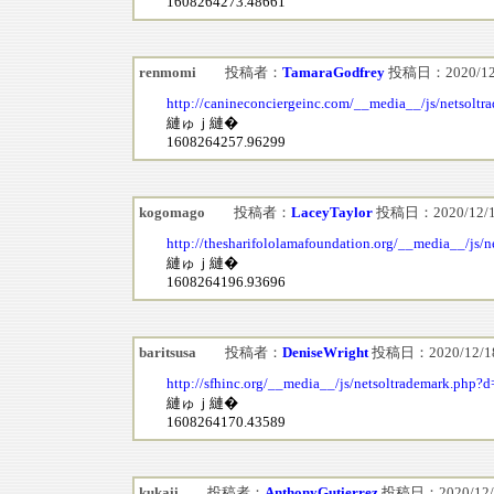
1608264273.48661
renmomi
投稿者：
TamaraGodfrey
投稿日：2020/12/1
http://canineconciergeinc.com/__media__/js/netsolt
縺ゅｊ縺�
1608264257.96299
kogomago
投稿者：
LaceyTaylor
投稿日：2020/12/18(
http://thesharifololamafoundation.org/__media__/js/
縺ゅｊ縺�
1608264196.93696
baritsusa
投稿者：
DeniseWright
投稿日：2020/12/18(
http://sfhinc.org/__media__/js/netsoltrademark.php?
縺ゅｊ縺�
1608264170.43589
kukaii
投稿者：
AnthonyGutierrez
投稿日：2020/12/18