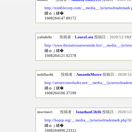
http://nimblecorp.com/__media__/js/netsoltrademark
縺ゅｊ縺�
1608264147.89172
yabukifu
投稿者：
LauraLata
投稿日：2020/12/18(Fri
http://www.thestationatwestside.biz/__media__/js/ne
縺ゅｊ縺�
1608264121.92578
nokibashi
投稿者：
AmandaMoore
投稿日：2020/12/18
http://artisticinterludes.net/__media__/js/netsoltra
縺ゅｊ縺�
1608264106.37199
morinori
投稿者：
JonathanCifelli
投稿日：2020/12/18
http://hoptp.org/__media__/js/netsoltrademark.php?d
縺ゅｊ縺�
1608264090.23312