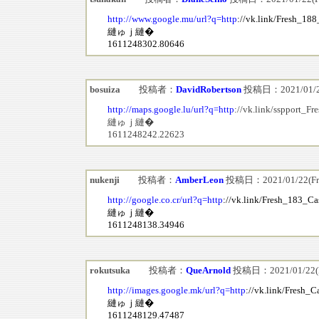
http://www.google.mu/url?q=http
://vk.link/Fresh_18
縺ゅｊ縺�
1611248302.80646
bosuiza
投稿者：
DavidRobertson
投稿日：2021/01/22(
http://maps.google.lu/url?q=http
://vk.link/sspport_F
縺ゅｊ縺�
1611248242.22623
nukenji
投稿者：
AmberLeon
投稿日：2021/01/22(Fri
http://google.co.cr/url?q=http
://vk.link/Fresh_183_Ca
縺ゅｊ縺�
1611248138.34946
rokutsuka
投稿者：
QueArnold
投稿日：2021/01/22(Fr
http://images.google.mk/url?q=http
://vk.link/Fresh_
縺ゅｊ縺�
1611248129.47487