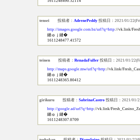
1611248490.52114
tensei
投稿者：
AdrenePeddy
投稿日：2021/01/22(Fri)
http://images.google.com.bz/url?q=http
://vk.link/Fr
縺ゅｊ縺�
1611248477.41572
teinen
投稿者：
RenadaFuller
投稿日：2021/01/22(Fri
http://maps.google.mw/url?q=http
://vk.link/Fresh_C
縺ゅｊ縺�
1611248365.80412
girikuru
投稿者：
SabrinaCastro
投稿日：2021/01/22(
http://google.ad/url?q=http
://vk.link/Fresh_Casino_Z
縺ゅｊ縺�
1611248307.0709
tsuhakan
投稿者：
DianeSeino
投稿日：2021/01/22(Fri