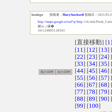
honkigu
投稿者：
MaryStockwell
投稿日：2021/01/22(
http://maps.google.ee/url?q=http
://vk.link/Fresh_Ca
縺ゅｊ縺�
1611248053.26543
[直接移動] [
1
[
11
] [
12
] [
13
] 
[
22
] [
23
] [
24
] 
[
33
] [
34
] [
35
] 
[
44
] [
45
] [
46
] 
[
55
] [
56
] [
57
] 
[
66
] [
67
] [
68
] 
[
77
] [
78
] [
79
] 
[
88
] [
89
] [
90
] 
[
99
] [
100
]