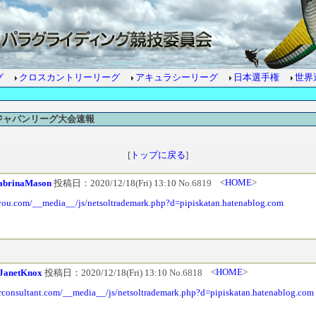
グ
クロスカントリーリーグ
アキュラシーリーグ
日本選手権
世界
ジャパンリーグ大会速報
[
トップに戻る
]
<
HOME
>
abrinaMason
投稿日：2020/12/18(Fri) 13:10
No.6819
ndyou.com/__media__/js/netsoltrademark.php?d=pipiskatan.hatenablog.com
<
HOME
>
JanetKnox
投稿日：2020/12/18(Fri) 13:10
No.6818
torconsultant.com/__media__/js/netsoltrademark.php?d=pipiskatan.hatenablog.com