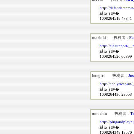
http://defendercam.
縺ゅｊ縺�
1608264519.47841
maebiki
投稿者：
Fa
http://ait.support/_
縺ゅｊ縺�
1608264520.00899
hongiri
投稿者：
Jus
http://analytics.wi
縺ゅｊ縺�
1608264436.23553
omochin
投稿者：
Te
http://plugandplayn
縺ゅｊ縺�
1608264349.13576