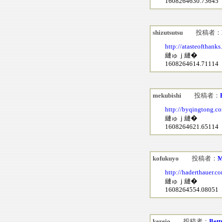
1608264630.73645
shizutsutsu
投稿者：
http://atasteofthan
縺ゅｊ縺�
1608264614.71114
mekubishi
投稿者：
http://byqingtong.c
縺ゅｊ縺�
1608264621.65114
kofukuyo
投稿者：
M
http://haderthauer.
縺ゅｊ縺�
1608264554.08051
kereio
投稿者：
Bett