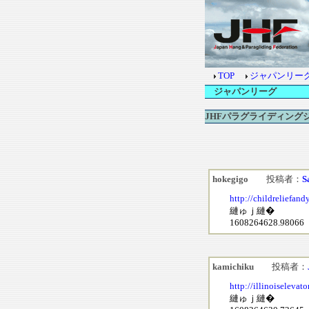
TOP
ジャパンリー
ジャパンリーグ
JHFパラグライディング
hokegigo
投稿者：
S
http://childreliefa
縺ゅｊ縺�
1608264628.98066
kamichiku
投稿者：
http://illinoiseleva
縺ゅｊ縺�