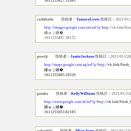
1611255927.53363
rashikabu
投稿者：
TamaraLewis
投稿日：2021/01/22(
http://images.google.com.om/url?q=http
://vk.link/Fr
縺ゅｊ縺�
1611255887.38152
poseiji
投稿者：
JamieJackson
投稿日：2021/01/22(Fr
http://maps.google.com.ag/url?q=http
://vk.link/Fres
縺ゅｊ縺�
1611255865.20326
painko
投稿者：
KellyWilliams
投稿日：2021/01/22(Fr
http://www.google.com.sb/url?q=http
://vk.link/Fresh
縺ゅｊ縺�
1611255853.82185
rokushiki
投稿者：
MissyJones
投稿日：2021/01/22(Fr