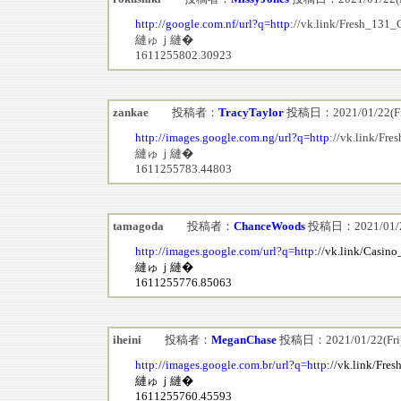
http://google.com.nf/url?q=http
://vk.link/Fresh_131_
縺ゅｊ縺�
1611255802.30923
zankae
投稿者：
TracyTaylor
投稿日：2021/01/22(Fri
http://images.google.com.ng/url?q=http
://vk.link/Fre
縺ゅｊ縺�
1611255783.44803
tamagoda
投稿者：
ChanceWoods
投稿日：2021/01/22
http://images.google.com/url?q=http
://vk.link/Casi
縺ゅｊ縺�
1611255776.85063
iheini
投稿者：
MeganChase
投稿日：2021/01/22(Fri)
http://images.google.com.br/url?q=http
://vk.link/Fre
縺ゅｊ縺�
1611255760.45593