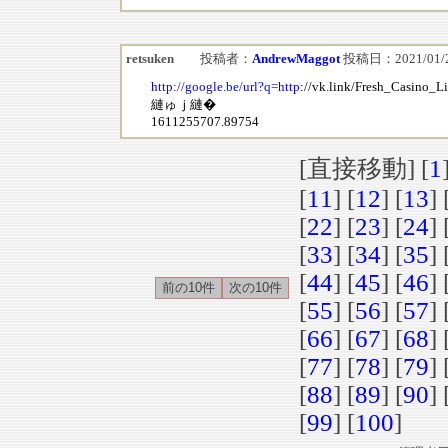
retsuken
投稿者：
AndrewMaggot
投稿日：2021/01/22(
http://google.be/url?q=http
://vk.link/Fresh_Casino_
縺ゅｊ縺�
1611255707.89754
[直接移動] [
1
[
11
] [
12
] [
13
] 
[
22
] [
23
] [
24
] 
[
33
] [
34
] [
35
] 
[
44
] [
45
] [
46
] 
[
55
] [
56
] [
57
] 
[
66
] [
67
] [
68
] 
[
77
] [
78
] [
79
] 
[
88
] [
89
] [
90
] 
[
99
] [
100
]