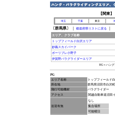
【関東】
埼玉
千葉
東京
〔群馬県〕
｜
｜
都道府県リストに戻る
エリア、クラブ名称
トップフィールド白沢エリア
妙義スカイパーク
ボーリブレ小野子
伊賀野パラグライダーエリア
HG＝ハン
PG
エリア名称
トップフィールド
所在地
群馬県沼田市白沢町生
飛行可能機材
パラグライダー
アクセス
関越自動車道沼田イ
なし
送迎有無
集合場所
可能曜日