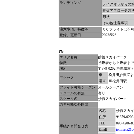
ランディング
テイクオフからの
推奨アプローチ方
形状
その他注意事項
注意事項、特徴等
ＸＣフライトは不
登録、更新日
2023/5/26
PG
エリア名称
妙義スカイパーク
特徴
初級者から上級者まで
場所
〒379-0202 群馬県富
車
松井田妙義IC
アクセス
電車
JR松井田駅
フライト可能シーズン
オールシーズン
スクールの有無
有り
スクール名
妙義スカイパーク
講習可能な外国語
名称
妙義スカイ
住所
〒379-02
TEL
090-420
手続き＆問合せ先
Email
tomnaka210