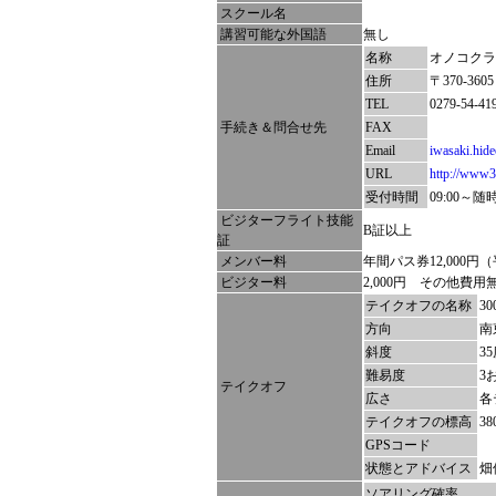
スクール名
講習可能な外国語
無し
名称
オノコクラ
住所
〒370-3
TEL
0279-54-41
手続き＆問合せ先
FAX
Email
iwasaki.hid
URL
http://www3
受付時間
09:00～随
ビジターフライト技能
B証以上
証
メンバー料
年間パス券12,000円
ビジター料
2,000円 その他費用
テイクオフの名称
3
方向
南
斜度
3
難易度
3
テイクオフ
広さ
各
テイクオフの標高
3
GPSコード
状態とアドバイス
畑
ソアリング確率