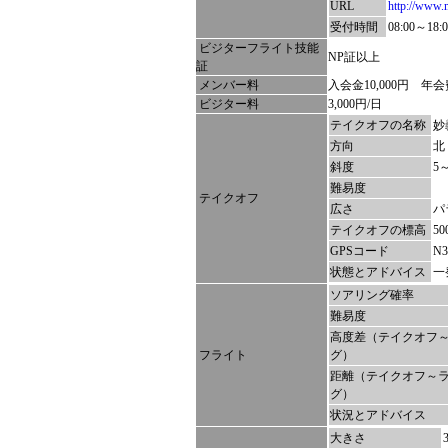
URL
http://www.m
受付時間
08:00～18:0
ビジターフライト技能
NP証以上
証
メンバー料
入会金10,000円 年会費
ビジター料
3,000円/日
テイクオフの名称
妙
方向
北
斜度
5～
難易度
テイクオフ
広さ
パ
テイクオフの標高
50
GPSコード
N3
状態とアドバイス
一
ソアリング確率
難易度
高度差（テイクオフ
フライト
グ）
距離（テイクオフ～
グ）
状況とアドバイス
大きさ