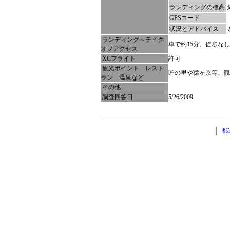
ランディングの標高
GPSコード
状況とアドバイス
ランディング～テイク
車で約15分、徒歩なし
オフアクセス
XCフライト
許可
観光ポイント レスト
匠の里や猿ヶ京等、観
ラン 温泉など
その他
調査回答日
5/26/2009
｜
都