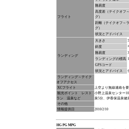
難易度
高度差（テイクオフ
フライト
グ）
距離（テイクオフ～
グ）
状況とアドバイス
大きさ
斜度
難易度
ランディング
ランディングの標高
GPSコード
状況とアドバイス
ランディング～テイク
オフアクセス
XCフライト
上空より無線連絡を要
観光ポイント レスト
小野上温泉センター1
ラン 温泉など
泉5分、伊香保温泉健
その他
情報提供日
2010/2/10
HG PG MPG