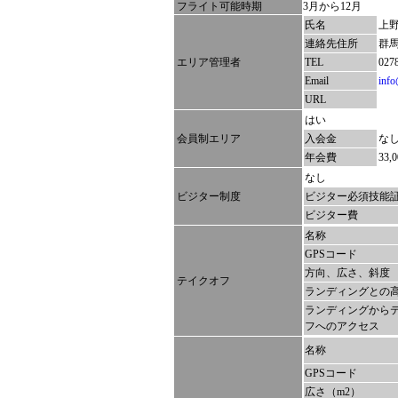
フライト可能時期
3月から12月
氏名
上
連絡先住所
群馬
エリア管理者
TEL
027
Email
info
URL
はい
会員制エリア
入会金
な
年会費
33,
なし
ビジター制度
ビジター必須技能
ビジター費
名称
GPSコード
方向、広さ、斜度
テイクオフ
ランディングとの
ランディングから
フへのアクセス
名称
GPSコード
広さ（m2）