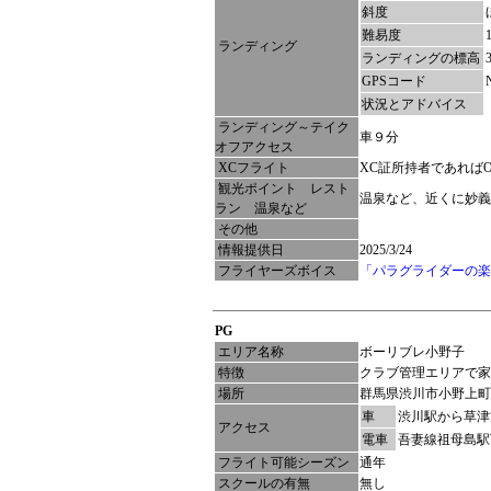
斜度
難易度
ランディング
ランディングの標高
GPSコード
状況とアドバイス
ランディング～テイク
車９分
オフアクセス
XCフライト
XC証所持者であれば
観光ポイント レスト
温泉など、近くに妙義
ラン 温泉など
その他
情報提供日
2025/3/24
フライヤーズボイス
「パラグライダーの楽
PG
エリア名称
ボーリブレ小野子
特徴
クラブ管理エリアで家
場所
群馬県渋川市小野上町
車
渋川駅から草津
アクセス
電車
吾妻線祖母島駅
フライト可能シーズン
通年
スクールの有無
無し