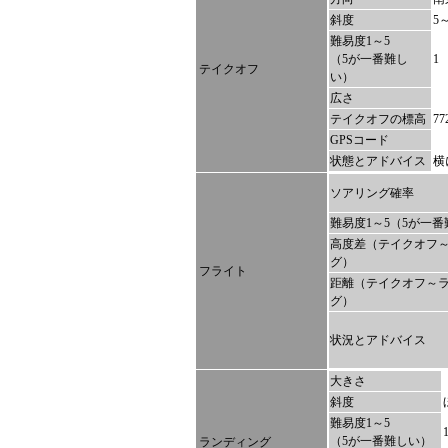
斜度
5
難易度1～5
（5が一番難し
1
テイクオフ
い）
広さ
テイクオフの標高
77
GPSコード
状態とアドバイス
横
ソアリング確率
難易度1～5（5が一
高度差（テイクオフ
グ）
フライト
距離（テイクオフ～
グ）
状況とアドバイス
大きさ
斜度
難易度1～5
（5が一番難しい）
ランディング