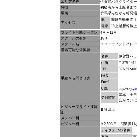
エリア名称
伊賀野パラグライダー
特徴
初級者から上級者まで
場所
群馬県みなかみ町羽場
車
関越自動車道月
アクセス
電車
JR上越新幹線
フライト可能シーズン
4月～12月
スクールの有無
あり
スクール名
エコーウィンドバレー
講習可能な外国語
名称
伊賀野パラ
住所
〒379-
TEL
027-352-
FAX
手続き＆問合せ先
Email
URL
http://sky.g
基本 土日
受付時間
合がつけば
ビジターフライト技能
Ｂ証以上
証
メンバー料
ビジター料
￥2,500/日 回数券1
テイクオフの名称
方向
南