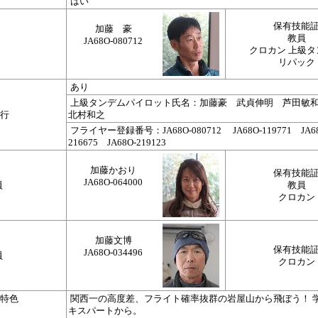
はい
保有技能
加藤 豪
教員
JA68O-080712
クロカン 上級タ
リパック
あり
上級タンデムパイロット氏名：加藤豪 武貞伸明 芦田敏
行
北村和之
フライヤー登録番号：JA68O-080712 JA68O-119771 JA68
216675 JA68O-219123
加藤かおり
保有技能
JA68O-064000
員
教員
クロカン
加藤文博
保有技能
JA68O-034496
員
クロカン
特色
関西一の高度差、フライト確率抜群の岩屋山から飛ぼう！ 
キスパートから。