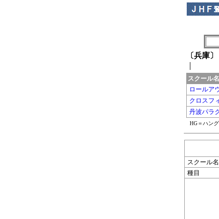
〔兵庫〕
｜
スクール
ロールア
クロスフ
丹波パラ
HG＝ハン
スクール名
種目