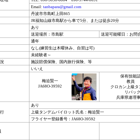
Email:
tanbapara@gmail.com
丹波市市島町上田865
JR福知山線市島駅から車で5分、または徒歩20分
あり
送迎場所：市島駅
送迎可能曜日：お問
通年
なし(練習生は木曜休み、自習は可)
未経験者～
況
施設賠償保険、国内旅行保険、等
いいえ
保有技能
梅迫賢一
教員
JA68O-39592
クロカン上級タ
リパッ
兵庫県連理
あり
行
上級タンデムパイロット氏名：梅迫賢一
フライヤー登録番号：JA68O-39592
員