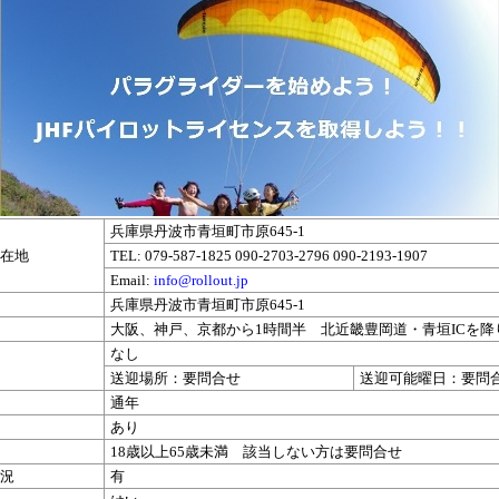
兵庫県丹波市青垣町市原645-1
在地
TEL: 079-587-1825 090-2703-2796 090-2193-1907
Email:
info@rollout.jp
兵庫県丹波市青垣町市原645-1
大阪、神戸、京都から1時間半 北近畿豊岡道・青垣ICを
なし
送迎場所：要問合せ
送迎可能曜日：要問
通年
あり
18歳以上65歳未満 該当しない方は要問合せ
況
有