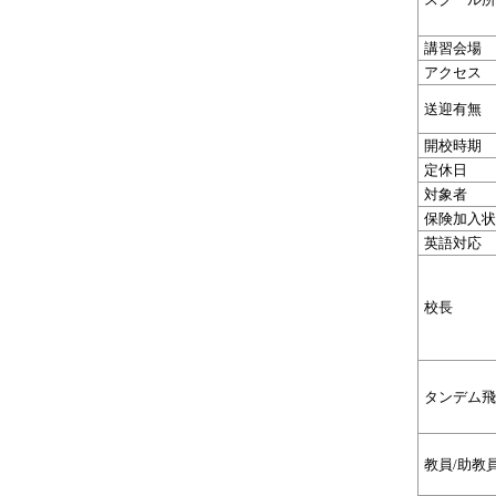
講習会場
アクセス
送迎有無
開校時期
定休日
対象者
保険加入状
英語対応
校長
タンデム飛
教員/助教