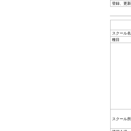
登録、更新
スクール名
種目
スクール所