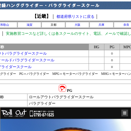
【近畿】
｜
｜
都道府県リストに戻る
和歌山
滋賀
京都
大阪
兵庫
奈良
｜
実施教習コースなど詳しくは各スクールのサイト、電話、メールで確認
名称
HG
PG
MP
ウトパラグライダースクール
○
ィールドパラグライダースクール
○
グライダースクール
○
ググライダー PG＝パラグライダー MPG＝モーターパラグライダー MHG＝モーターハ
PG
称
ロールアウトパラグライダースクール
パラグライダー