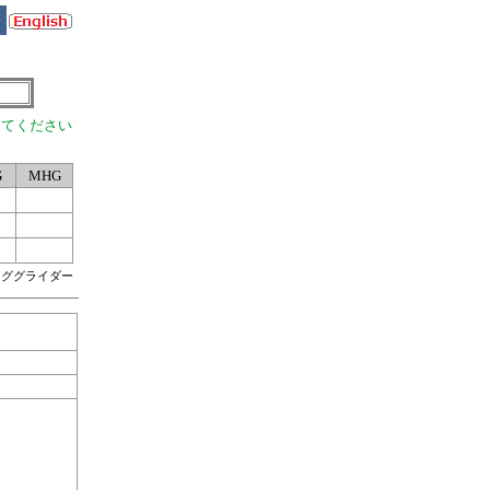
してください
G
MHG
ンググライダー