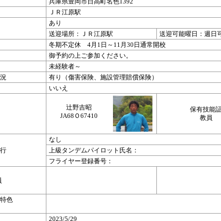
兵庫県豊岡市日高町名色1392
ＪＲ江原駅
あり
送迎場所：ＪＲ江原駅
送迎可能曜日：週日
冬期不定休 4月1日～11月30日通常開校
御予約の上ご参加ください。
未経験者～
況
有り（傷害保険、施設管理賠償保険）
いいえ
辻野吉昭
保有技能
JA68Ｏ67410
教員
なし
行
上級タンデムパイロット氏名：
フライヤー登録番号：
員
特色
2023/5/29