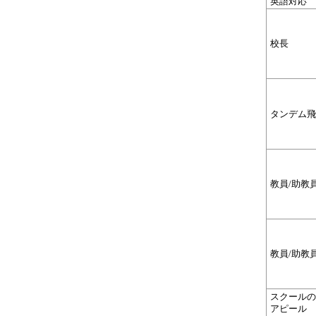
英語対応
校長
タンデム飛
教員/助教
教員/助教
スクールの
アピール