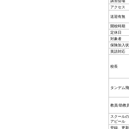
講習会場
アクセス
送迎有無
開校時期
定休日
対象者
保険加入状
英語対応
校長
タンデム飛
教員/助教
スクールの
アピール
登録、更新