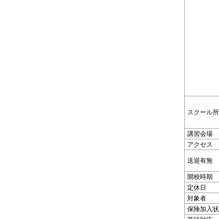
スクール所
講習会場
アクセス
送迎有無
開校時期
定休日
対象者
保険加入状