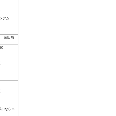
証
ンデム
和 菊田功
O-
証
証
学ぶならエ