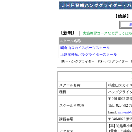
【信越】
〔新潟〕
｜
実施教習コースなど詳しくは各
スクール名称
鳴倉山スカイスポーツスクール
上越尾神岳パラグライダースクール
HG＝ハンググライダー PG＝パラグライダー 
スクール名称
鳴倉山スカイ
種目
ハンググライ
〒946-0022 
スクール所在地
TEL: 025-792-7
Email:
mmym@nii
講習会場
〒946-0022 
[車] 関越道
アクセス
[電車] 上越