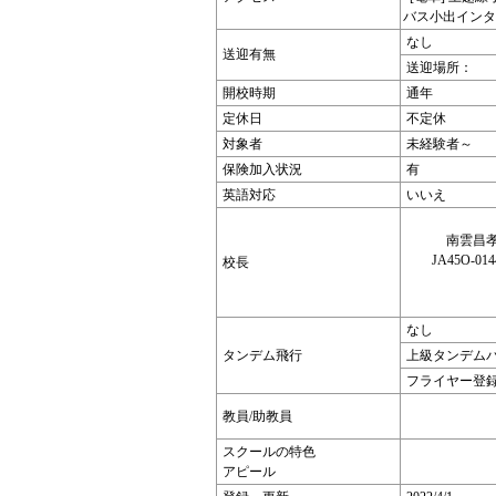
バス小出インタ
なし
送迎有無
送迎場所：
開校時期
通年
定休日
不定休
対象者
未経験者～
保険加入状況
有
英語対応
いいえ
南雲昌
JA45O-014
校長
なし
タンデム飛行
上級タンデム
フライヤー登
教員/助教員
スクールの特色
アピール