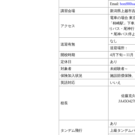
Email:
boni900s
講習会場
新潟県上越市吉川
電車の場合 東
「柿崎駅」下車
アクセス
りバス・尾神行
＊尾神バス停よ
なし
送迎有無
送迎場所：
開校時期
4月下旬～11月
定休日
あり
対象者
未経験者～
保険加入状況
施設賠償保険、
英語対応
いいえ
佐藤克
JA45O427
校長
あり
タンデム飛行
上級タンデムパ