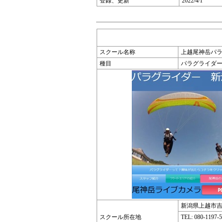
登録、更新
2022/4/1
スクール名称
上越尾神岳パラ
種目
パラグライダ
新潟県上越市吉川
スクール所在地
TEL: 080-1197-