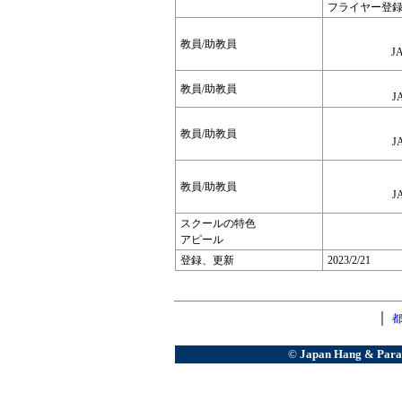
フライヤー登録番号
教員/助教員
JA
教員/助教員
J
教員/助教員
J
教員/助教員
J
スクールの特色
アピール
登録、更新
2023/2/21
｜
都
©
Japan Hang & Paragl