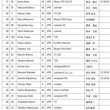
27
35
Kenta Nasu
M
JPN
Moyes RX Pro3.5
11:50:00
那須 健太
28
51
Takuya Kodama
M
JPN
Laminar
兒玉 拓也
28
7
Gakuta Toba
M
JPN
T3 136
鳥羽 岳太
28
42
Akira Mutazono
M
JPN
Moyes RX3.5 pro
牟田園明
28
66
Toyoshima Ayu
F
JPN
Laminar Z9
豊島 愛祐
28
71
Taichi Kakimoto
M
JPN
combat
柿本 大智
28
201
Hisao Yuasa
M
JPN
T2C
湯浅久夫
28
53
Gotou noboru
M
JPN
ICARO Raminar
後藤 登
28
57
Fujikake Yuji
M
JPN
Moyes RX3.5Pro
藤掛 祐二
28
62
Kikuchi Shoma
M
JPN
T2 144
菊池 正真
28
40
Sayaka Sakurai
F
JPN
T2C
櫻井 さやか
28
21
Hiroshi Ono
M
JPN
LiteSpeedRX3.5
大野洋
28
17
Minotani Masaaki
M
JPN
12:10:00
Laminar14.1たぶん
箕谷 将明
28
18
Satoshi Nakamura
M
JPN
Litespeed RX
12:10:00
中村 智史
28
19
Chisato Nojiri
F
JPN
combat
野尻 知里
28
29
Satoru Muramatsu
M
JPN
Aeros Combat
村松 学
28
32
Hiratsuka Daiki
M
JPN
Litespeed RX
平塚 大樹
28
39
Tsukasaki Keiichi
M
JPN
T3
塚崎圭一
28
23
Takahiro Matsumura
M
JPN
combat
松村貴博