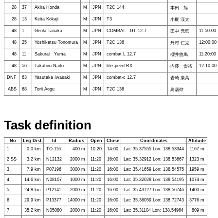
28
37
Akira Honda
M
JPN
T2C 144
本田 旭
28
13
Keita Kokaji
M
JPN
T3
小梶 渓太
48
1
Genki Tanaka
M
JPN
COMBAT GT 12.7
11:50:00
田中 元気
48
25
Yoshikatsu Tonomura
M
JPN
T2C 136
12:00:00
外村 仁克
48
11
Sakurai Yuma
M
JPN
combat L 12.7
11:20:00
櫻井悠馬
48
56
Takahiro Naito
M
JPN
litespeed RX
12:10:00
内藤 崇裕
DNF
63
Yasutaka Iwasaki
M
JPN
combat-c 12.7
岩崎 康高
ABS
68
Torii Aogu
M
JPN
T2C 136
鳥居仰
Task definition
No
Leg Dist.
Id
Radius
Open
Close
Coordinates
Altitude
1
0.0 km
TO-116
400 m
10:20
14:00
Lat: 35.37555 Lon: 138.53944
1167 m
2 SS
3.2 km
N12132
2000 m
11:20
16:00
Lat: 35.32912 Lon: 138.53667
1323 m
3
7.9 km
P07196
3000 m
11:20
16:00
Lat: 35.41659 Lon: 138.54575
1959 m
4
14.6 km
N08107
1000 m
11:20
16:00
Lat: 35.32028 Lon: 138.54195
1074 m
5
24.8 km
P12141
2000 m
11:20
16:00
Lat: 35.43727 Lon: 138.56746
1400 m
6
29.9 km
P13377
14000 m
11:20
16:00
Lat: 35.36059 Lon: 138.72743
3776 m
7
35.2 km
N05080
2000 m
11:20
16:00
Lat: 35.31104 Lon: 138.54964
809 m