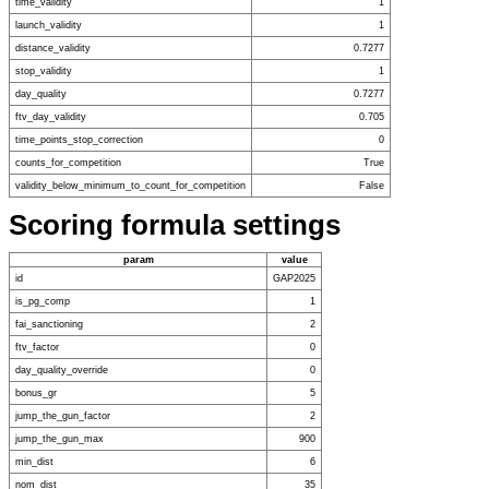
time_validity
1
launch_validity
1
distance_validity
0.7277
stop_validity
1
day_quality
0.7277
ftv_day_validity
0.705
time_points_stop_correction
0
counts_for_competition
True
validity_below_minimum_to_count_for_competition
False
Scoring formula settings
param
value
id
GAP2025
is_pg_comp
1
fai_sanctioning
2
ftv_factor
0
day_quality_override
0
bonus_gr
5
jump_the_gun_factor
2
jump_the_gun_max
900
min_dist
6
nom_dist
35