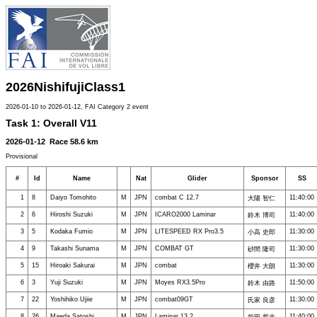
2026NishifujiClass1
2026-01-10 to 2026-01-12, FAI Category 2 event
Task 1: Overall V11
2026-01-12 Race 58.6 km
Provisional
#
Id
Name
Nat
Glider
Sponsor
SS
1
8
Daiyo Tomohito
M
JPN
combat C 12.7
11:40:00
大陽 智仁
2
6
Hiroshi Suzuki
M
JPN
ICARO2000 Laminar
11:40:00
鈴木 博司
3
5
Kodaka Fumio
M
JPN
LITESPEED RX Pro3.5
11:30:00
小高 史郎
4
9
Takashi Sunama
M
JPN
COMBAT GT
11:30:00
砂間 隆司
5
15
Hiroaki Sakurai
M
JPN
combat
11:30:00
櫻井 大朗
6
3
Yuji Suzuki
M
JPN
Moyes RX3.5Pro
11:50:00
鈴木 由路
7
22
Yoshihiko Ujiie
M
JPN
combat09GT
11:30:00
氏家 良彦
8
26
Maeda Satoshi
M
JPN
Laminar 13.2
11:40:00