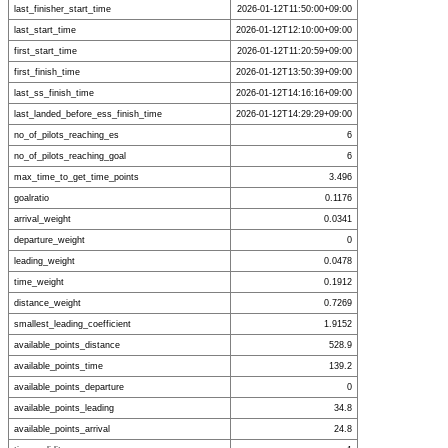
last_finisher_start_time
2026-01-12T11:50:00+09:00
last_start_time
2026-01-12T12:10:00+09:00
first_start_time
2026-01-12T11:20:59+09:00
first_finish_time
2026-01-12T13:50:39+09:00
last_ss_finish_time
2026-01-12T14:16:16+09:00
last_landed_before_ess_finish_time
2026-01-12T14:29:29+09:00
no_of_pilots_reaching_es
6
no_of_pilots_reaching_goal
6
max_time_to_get_time_points
3.496
goalratio
0.1176
arrival_weight
0.0341
departure_weight
0
leading_weight
0.0478
time_weight
0.1912
distance_weight
0.7269
smallest_leading_coefficient
1.9152
available_points_distance
528.9
available_points_time
139.2
available_points_departure
0
available_points_leading
34.8
available_points_arrival
24.8