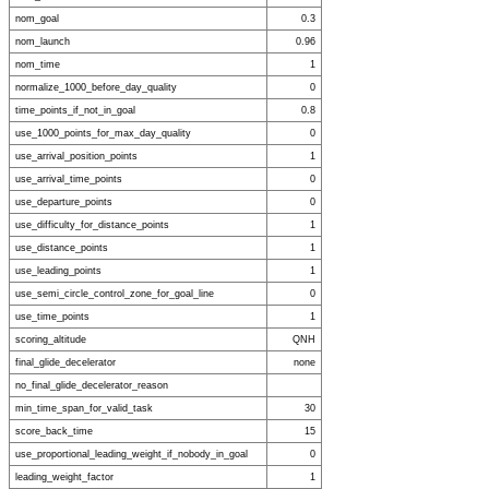
nom_goal
0.3
nom_launch
0.96
nom_time
1
normalize_1000_before_day_quality
0
time_points_if_not_in_goal
0.8
use_1000_points_for_max_day_quality
0
use_arrival_position_points
1
use_arrival_time_points
0
use_departure_points
0
use_difficulty_for_distance_points
1
use_distance_points
1
use_leading_points
1
use_semi_circle_control_zone_for_goal_line
0
use_time_points
1
scoring_altitude
QNH
final_glide_decelerator
none
no_final_glide_decelerator_reason
min_time_span_for_valid_task
30
score_back_time
15
use_proportional_leading_weight_if_nobody_in_goal
0
leading_weight_factor
1