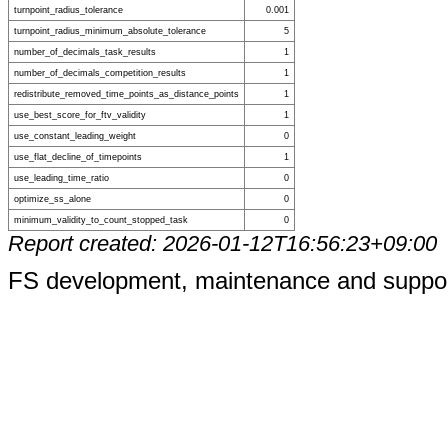
turnpoint_radius_tolerance
0.001
turnpoint_radius_minimum_absolute_tolerance
5
number_of_decimals_task_results
1
number_of_decimals_competition_results
1
redistribute_removed_time_points_as_distance_points
1
use_best_score_for_ftv_validity
1
use_constant_leading_weight
0
use_flat_decline_of_timepoints
1
use_leading_time_ratio
0
optimize_ss_alone
0
minimum_validity_to_count_stopped_task
0
Report created: 2026-01-12T16:56:23+09:00
FS development, maintenance and suppo