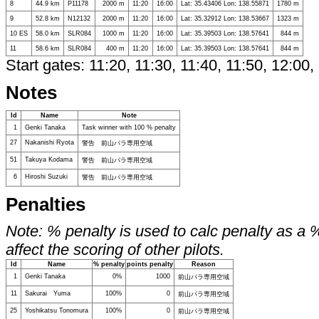
8
44.9 km
P11178
2000 m
11:20
16:00
Lat: 35.43406 Lon: 138.55871
1780 m
9
52.8 km
N12132
2000 m
11:20
16:00
Lat: 35.32912 Lon: 138.53667
1323 m
10 ES
58.0 km
SLR084
1000 m
11:20
16:00
Lat: 35.39503 Lon: 138.57641
844 m
11
58.6 km
SLR084
400 m
11:20
16:00
Lat: 35.39503 Lon: 138.57641
844 m
Start gates: 11:20, 11:30, 11:40, 11:50, 12:00,
Notes
Id
Name
Note
1
Genki Tanaka
Task winner with 100 % penalty
27
Nakanishi Ryota
警告 前山パラ専用空域
51
Takuya Kodama
警告 前山パラ専用空域
6
Hiroshi Suzuki
警告 前山パラ専用空域
Penalties
Note: % penalty is used to calc penalty as a 
affect the scoring of other pilots.
Id
Name
% penalty
points penalty
Reason
1
Genki Tanaka
0%
1000
前山パラ専用空域
11
Sakurai Yuma
100%
0
前山パラ専用空域
25
Yoshikatsu Tonomura
100%
0
前山パラ専用空域