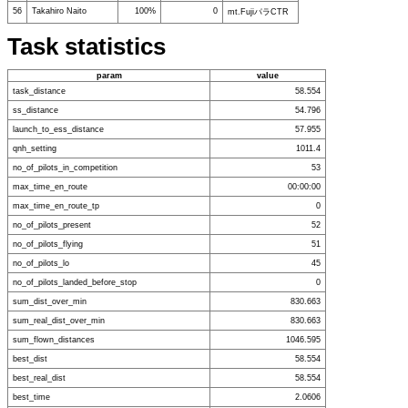
56
Takahiro Naito
100%
0
mt.FujiパラCTR
Task statistics
param
value
task_distance
58.554
ss_distance
54.796
launch_to_ess_distance
57.955
qnh_setting
1011.4
no_of_pilots_in_competition
53
max_time_en_route
00:00:00
max_time_en_route_tp
0
no_of_pilots_present
52
no_of_pilots_flying
51
no_of_pilots_lo
45
no_of_pilots_landed_before_stop
0
sum_dist_over_min
830.663
sum_real_dist_over_min
830.663
sum_flown_distances
1046.595
best_dist
58.554
best_real_dist
58.554
best_time
2.0606