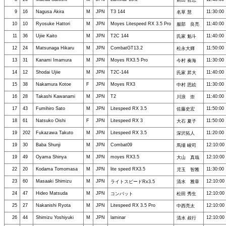
前田 哲志
9
16
Nagusa Akira
M
JPN
T3 144
11:30:00
名草 慧
10
10
Ryosuke Hattori
M
JPN
Moyes Litespeed RX 3.5 Pro
11:40:00
服部 良亮
11
36
Ujiie Kaito
M
JPN
T2C 144
11:40:00
氏家 魁斗
12
24
Matsunaga Hikaru
M
JPN
CombatGT13.2
11:50:00
松永大輝
13
31
Kanami Imamura
M
JPN
Moyes RX3.5 Pro
11:30:00
今村 奏海
14
12
Shodai Ujiie
M
JPN
T2C-144
11:40:00
氏家 昇大
15
38
Nakamura Kotoe
F
JPN
Moyes RX3
11:30:00
中村 思絵
16
28
Takashi Kawanami
M
JPN
T2
11:40:00
川浪 崇
17
43
Fumihiro Sato
M
JPN
Litespeed RX 3.5
11:50:00
佐藤史宏
18
61
Natsuko Oishi
F
JPN
Litespeed RX 3
11:50:00
大石 夏子
19
202
Fukazawa Takuto
M
JPN
Litespeed RX 3.5
11:20:00
深沢拓人
19
30
Baba Shunji
M
JPN
Combat09
12:10:00
馬場 峻司
19
49
Oyama Shinya
M
JPN
moyes RX3.5
12:10:00
大山 真哉
22
20
Kodama Tomomasa
M
JPN
lite speed RX3.5
11:30:00
児玉 智雅
23
60
Masaaki Shimizu
M
JPN
12:10:00
ライトスピードRx3.5
清水 雅章
24
47
Hideo Matsuda
M
JPN
12:10:00
コンバット
松田 秀生
25
27
Nakanishi Ryota
M
JPN
Litespeed RX 3.5 Pro
12:10:00
中西亮太
26
44
Shimizu Yoshiyuki
M
JPN
laminar
12:10:00
清水 叔行